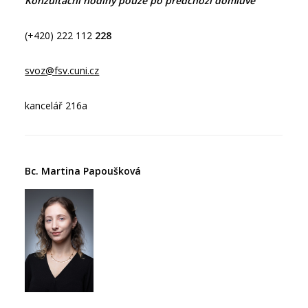
Konzultační hodiny pouze po předchozí domluvě
(+420) 222 112
228
svoz@fsv.cuni.cz
kancelář 216a
Bc. Martina Papoušková