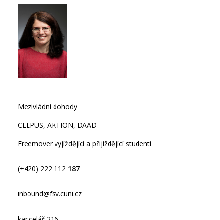
Mezivládní dohody
CEEPUS, AKTION, DAAD
Freemover vyjíždějící a přijíždějící studenti
(+420) 222 112
187
inbound@fsv.cuni.cz
kancelář 216