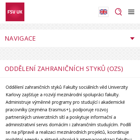
NAVIGACE
ODDĚLENÍ ZAHRANIČNÍCH STYKŮ (OZS)
Oddělení zahraničních styků Fakulty sociálních věd Univerzity
Karlovy zajišťuje a rozvíjí mezinárodní spolupráci fakulty.
Administruje výměnné programy pro studující i akademické
pracovníky (zejména Erasmus+), podporuje rozvoj
partnerských univerzitních sítí a poskytuje informační a
administrativní servis domácím i zahraničním studujícím. Podílí
se na přípravě a realizaci mezinárodních projektů, koordinuje
mobilitní agendu a aktivně přispívá k internacionalizaci fakulty i