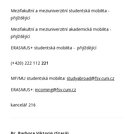
Mezifakultní a meziuniverzitní studentská mobilita -
přijíždějící
Mezifakultní a meziuniverzitní akademická mobilita -
přijíždějící
ERASMUS+ studentská mobilita - přijíždějící
(+420) 222 112
221
MF/MU studentská mobilita:
studyabroad@fsv.cuni.cz
ERASMUS+:
incoming@fsv.cuni.cz
kancelář 216
Bc. Barbora Viktorin (Stará)