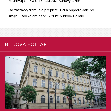
*tramvaj č. 17 a č. 18 zastávka Karlovy lázně
Od zastávky tramvaje přejdete ulici a půjdete dále po
směru jízdy kolem parku k žluté budově Hollaru.
BUDOVA HOLLAR