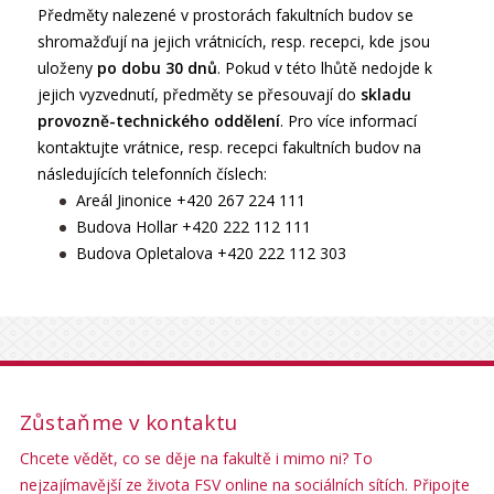
Předměty nalezené v prostorách fakultních budov se
shromažďují na jejich vrátnicích, resp. recepci, kde jsou
uloženy
po dobu 30 dnů
. Pokud v této lhůtě nedojde k
jejich vyzvednutí, předměty se přesouvají do
skladu
provozně-technického oddělení
. Pro více informací
kontaktujte vrátnice, resp. recepci fakultních budov na
následujících telefonních číslech:
Areál Jinonice +420 267 224 111
Budova Hollar +420 222 112 111
Budova Opletalova +420 222 112 303
Zůstaňme v kontaktu
Chcete vědět, co se děje na fakultě i mimo ni? To
nejzajímavější ze života FSV online na sociálních sítích. Připojte