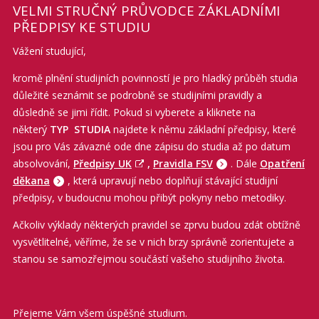
VELMI STRUČNÝ PRŮVODCE ZÁKLADNÍMI
PŘEDPISY KE STUDIU
Vážení studující,
kromě plnění studijních povinností je pro hladký průběh studia
důležité seznámit se podrobně se studijními pravidly a
důsledně se jimi řídit. Pokud si vyberete a kliknete na
některý
TYP STUDIA
najdete k němu základní předpisy, které
jsou pro Vás závazné ode dne zápisu do studia až po datum
absolvování,
Předpisy UK
,
Pravidla FSV
. Dále
Opatření
děkana
, která upravují nebo doplňují stávající studijní
předpisy, v budoucnu mohou přibýt pokyny nebo metodiky.
Ačkoliv výklady některých pravidel se zprvu budou zdát obtížně
vysvětlitelné, věříme, že se v nich brzy správně zorientujete a
stanou se samozřejmou součástí vašeho studijního života.
Přejeme Vám všem úspěšné studium.