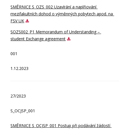
SMĚRNICE S_OZS_002 Uzavírání a naplňování 
mezifakultních dohod o výměnných pobytech apod. na 
FSV UK
SOZS002_P1 Memorandum of Understanding – 
student Exchange agreement
001
1.12.2023
27/2023
S_OCJSP_001
SMĚRNICE S_OCJSP_001 Postup při podávání žádostí 