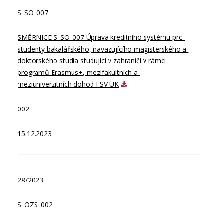
S_SO_007
SMĚRNICE S_SO_007 Úprava kreditního systému pro 
studenty bakalářského, navazujícího magisterského a 
doktorského studia studující v zahraničí v rámci 
programů Erasmus+, mezifakultních a 
meziuniverzitních dohod FSV UK
002
15.12.2023
28/2023
S_OZS_002