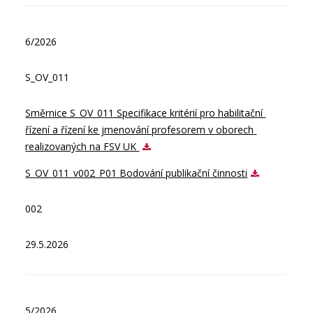
6/2026
S_OV_011
Směrnice S_OV_011 Specifikace kritérií pro habilitační 
řízení a řízení ke jmenování profesorem v oborech 
realizovaných na FSV UK 
S_OV_011_v002_P01 Bodování publikační činnosti
002
29.5.2026
5/2026