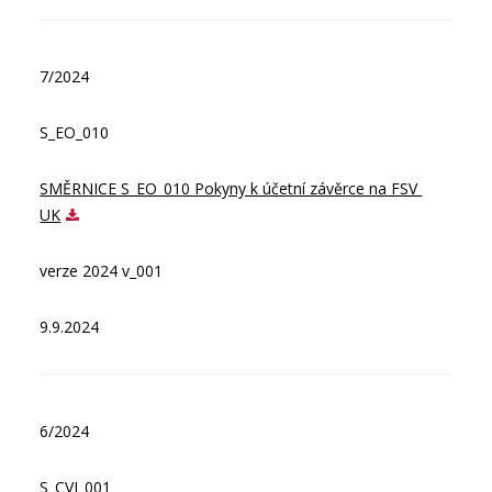
7/2024
S_EO_010
SMĚRNICE S_EO_010 Pokyny k účetní závěrce na FSV 
UK
verze 2024 v_001
9.9.2024
6/2024
S_CVI_001