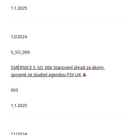
1.1.2025
12/2024
S_SO_006
SMĚRNICE S_SO_006 Stanovení úhrad za úkony 
spojené se studijní agendou FSV UK
003
1.1.2025
11/2024