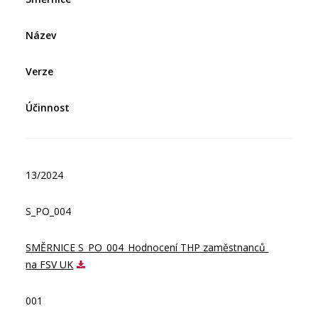
Název
Verze
Účinnost
13/2024
S_PO_004
SMĚRNICE S_PO_004_Hodnocení THP zaměstnanců 
na FSV UK
001