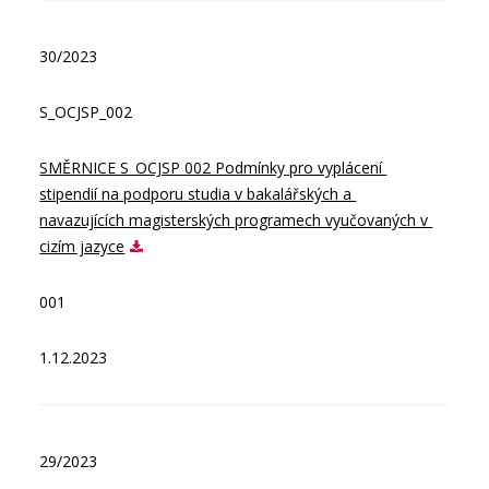
30/2023
S_OCJSP_002
SMĚRNICE S_OCJSP 002 Podmínky pro vyplácení 
stipendií na podporu studia v bakalářských a 
navazujících magisterských programech vyučovaných v 
cizím jazyce
001
1.12.2023
29/2023