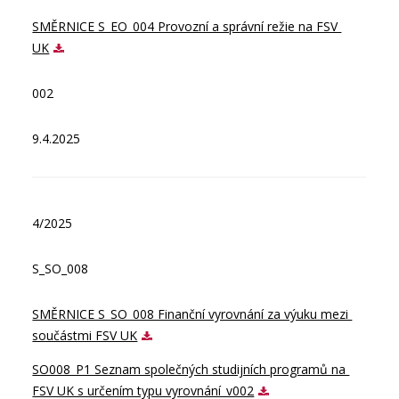
SMĚRNICE S_EO_004 Provozní a správní režie na FSV 
UK
002
9.4.2025
4/2025
S_SO_008
SMĚRNICE S_SO_008 Finanční vyrovnání za výuku mezi 
součástmi FSV UK
SO008_P1 Seznam společných studijních programů na 
FSV UK s určením typu vyrovnání_v002