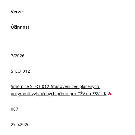
Verze
Účinnost
7/2026
S_EO_012
Směrnice S_EO_012_Stanovení cen placených 
programů vytvořených přímo pro CŽV na FSV UK
007
29.5.2026