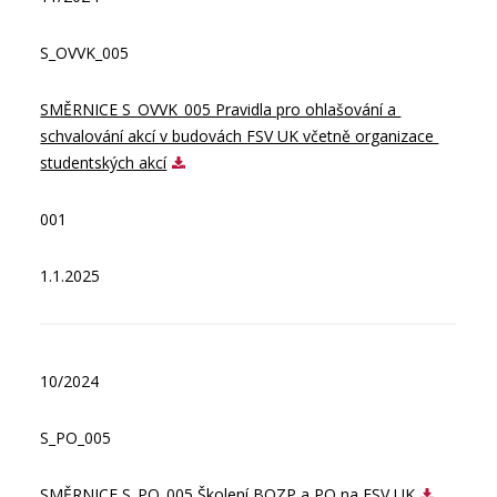
S_OVVK_005
SMĚRNICE S_OVVK_005 Pravidla pro ohlašování a 
schvalování akcí v budovách FSV UK včetně organizace 
studentských akcí
001
1.1.2025
10/2024
S_PO_005
SMĚRNICE S_PO_005 Školení BOZP a PO na FSV UK