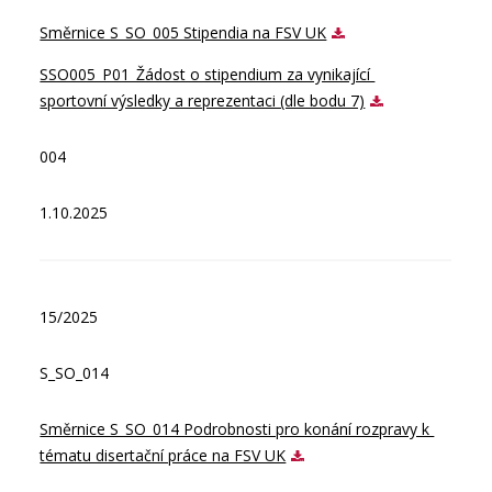
Směrnice S_SO_005 Stipendia na FSV UK
SSO005_P01_Žádost o stipendium za vynikající 
sportovní výsledky a reprezentaci (dle bodu 7)
004
1.10.2025
15/2025
S_SO_014
Směrnice S_SO_014 Podrobnosti pro konání rozpravy k 
tématu disertační práce na FSV UK