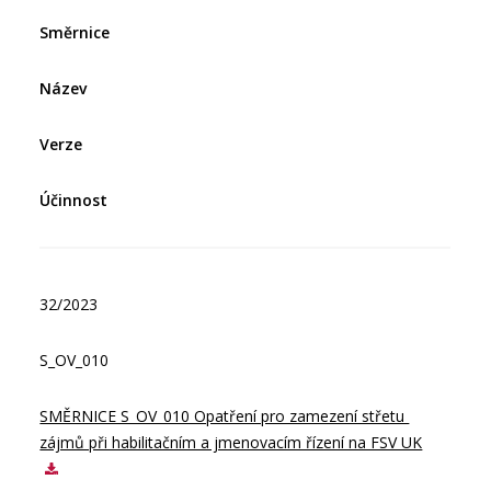
Směrnice
Název
Verze
Účinnost
32/2023
S_OV_010
SMĚRNICE S_OV_010 Opatření pro zamezení střetu 
zájmů při habilitačním a jmenovacím řízení na FSV UK