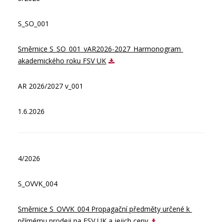
S_SO_001
Směrnice S_SO_001_vAR2026-2027_Harmonogram 
akademického roku FSV UK
AR 2026/2027 v_001
1.6.2026
4/2026
S_OVVK_004
Směrnice S_OVVK_004 Propagační předměty určené k 
přímému prodeji na FSV UK a jejich ceny