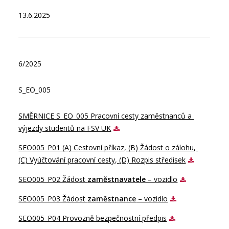
13.6.2025
6/2025
S_EO_005
SMĚRNICE S_EO_005 Pracovní cesty zaměstnanců a 
výjezdy studentů na FSV UK
SEO005_P01 (A) Cestovní příkaz, (B) Žádost o zálohu, 
(C) Vyúčtování pracovní cesty, (D) Rozpis středisek
SEO005_P02 Žádost 
zaměstnavatele
 – vozidlo
SEO005_P03 Žádost 
zaměstnance
 – vozidlo
SEO005_P04 Provozně bezpečnostní předpis