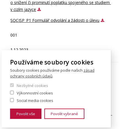
o snížení či prominutí poplatku spojeného se studiem 
v cizím jazyce
SOCJSP_P1 Formulář odvolání a žádosti o úlevu
001
1.12.2023
Používáme soubory cookies
Soubory cookies používáme podle našich
zásad
ochrany osobních údajů
.
25/2023
Nezbytné cookies
S_OZS_001
Výkonnostní cookies
Social media cookies
SMĚRNICE S_OZS_001 Organizace studijních a 
výzkumných pobytů CŽV na FSV UK v rámci programů 
Povolit vše
Povolit vybrané
v cizím jazyce