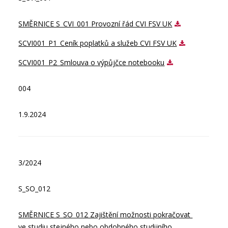
SMĚRNICE S_CVI_001 Provozní řád CVI FSV UK
SCVI001_P1_Ceník poplatků a služeb CVI FSV UK
SCVI001_P2_Smlouva o výpůjčce notebooku
004
1.9.2024
3/2024
S_SO_012
SMĚRNICE S_SO_012 Zajištění možnosti pokračovat 
ve studiu stejného nebo obdobného studijního 