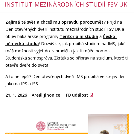
INSTITUT MEZINÁRODNÍCH STUDIÍ FSV UK
Zajímá tě svět a chceš mu opravdu porozumět?
Přijď na
Den otevřených dveří Institutu mezinárodních studií FSV UK a
objev bakalářské programy
Teritoriální studia
a
Česko-
německá studia
! Dozvíš se, jak probíhá studium na IMS, jaké
máš možnosti vyjet do zahraničí a jak ti může pomoct
Studentská samospráva. Zkrátka se připrav na studium, které ti
otevře dveře do světa.
A to nejlepší? Den otevřených dveří IMS probíhá ve stejný den
jako na IPS a ISS.
21. 1. 2026 Areál Jinonice
FB událost